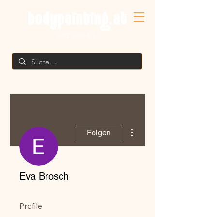
MIKE SHANE'S
Weitere Optionen
Folgen
Eva Brosch
Profile