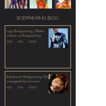
BODYPAINTING BLOG
Logo Bodypainting | Effektiv
werben mit Bodypainting
Babybauch Bodypainting | Ein
unvergessliches Souvenir