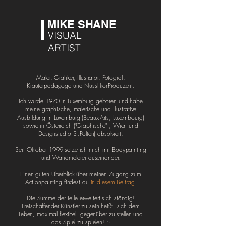
MIKE SHANE
VISUAL
ARTIST
Maler, Grafiker, Illustrator, Fotograf,
Kräuterpädagoge und Nusslikör-Produzent.
Ich wurde 1970 in Luxemburg geboren und habe
meine graphische, malerische und illustrative
Ausbildung in Luxemburg (Beaux-Arts, Luxembourg)
sowie in Österreich ("Graphische" , Wien und
Designstudio St.Pölten) absolviert.
Seit Oktober 1999 setze ich mich mit Bodypainting
und Wandmalerei auseinander.
Einen guten Überblick über meinen Zugang zum
Actionpainting findest du
in diesem Beitrag
.
Die Summe der Teile erweitert sich ständig!
Freischaffender Künstler zu sein heißt, sich dem
Leben, maximal flexibel, gegenüber zu stellen und
das Spiel zu spielen! :)