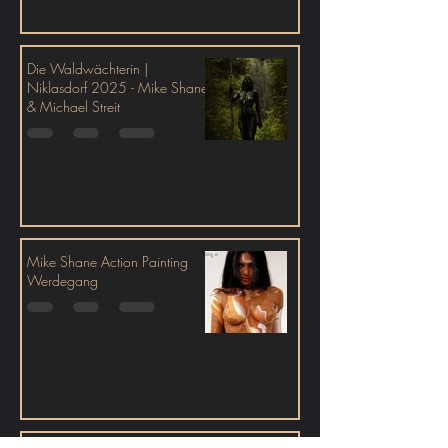
Die Waldwächterin |
Niklasdorf 2025 - Mike Shane
& Michael Streit
Mike Shane Action Painting
Werdegang