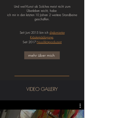
Und weil Kunst als Solches meist nicht zum
Überleben reicht, habe
ich mir in den letzten 10 Jahren 2 weitere Standbeine
geschaffen.
Seit Juni 2015 bin ich
diplomierter
Kräuterpädagoge
.
Seit 2017
Nusslikörproduzent
mehr über mich
VIDEO GALLERY