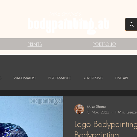
MIKE SHANE'S
PRINTS
PORTFOLIO
S
WANDMALEREI
PERFORMANCE
ADVERTISING
FINE ART
Mike Shane
3. Nov. 2025
1 Min. Lesezei
Logo Bodypainting 
Bodypainting