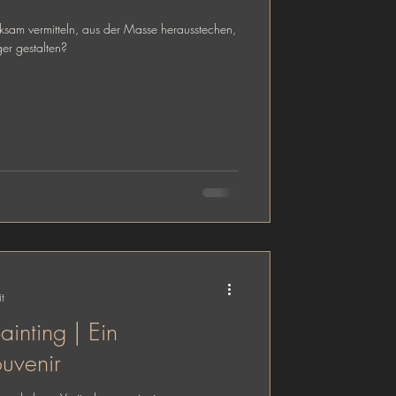
ksam vermitteln, aus der Masse herausstechen,
er gestalten?
t
inting | Ein
ouvenir