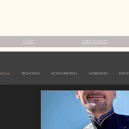
START
MIKE SHANE
All Posts
PROMOTION
ACTION PAINTING
WORKSHOPS
EVENT
FESTIVALS
Babybauch Bodypainting
LOGO BODYPAINTING