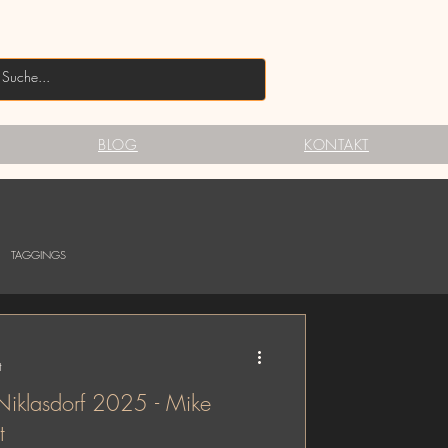
BLOG
KONTAKT
TAGGINGS
t
Niklasdorf 2025 - Mike
t