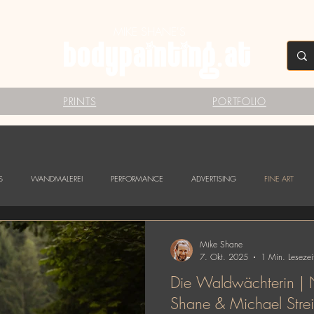
MIKE SHANE'S
PRINTS
PORTFOLIO
S
WANDMALEREI
PERFORMANCE
ADVERTISING
FINE ART
Mike Shane
7. Okt. 2025
1 Min. Lesezei
Die Waldwächterin | 
Shane & Michael Strei