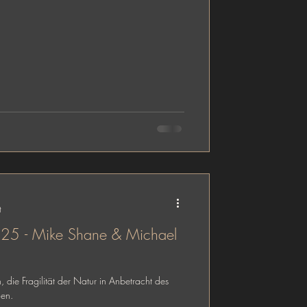
t
2025 - Mike Shane & Michael
n, die Fragilität der Natur in Anbetracht des
gen.