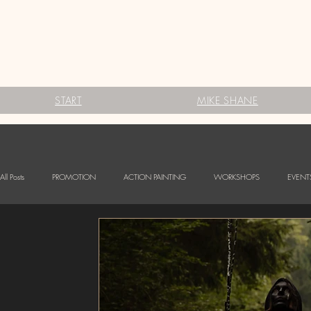
START
MIKE SHANE
All Posts
PROMOTION
ACTION PAINTING
WORKSHOPS
EVENT
FESTIVALS
Babybauch Bodypainting
LOGO BODYPAINTING