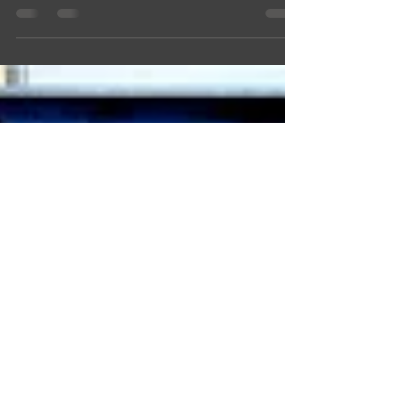
wird viel gescribblet, gezeichnet, ent- und verworfen.
Manchmal wollen auch Kunden...