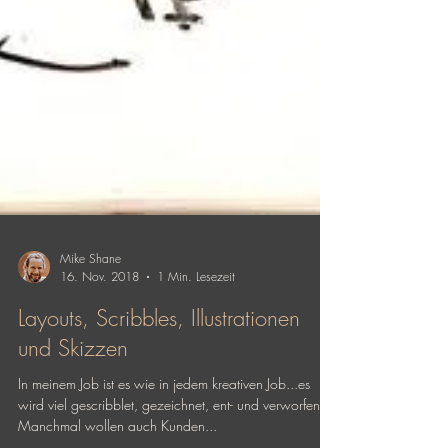
Mike Shane
16. Nov. 2018
1 Min. Lesezeit
Layouts, Scribbles, Illustrationen
und Skizzen
In meinem Job ist es wie in jedem kreativen Job...es