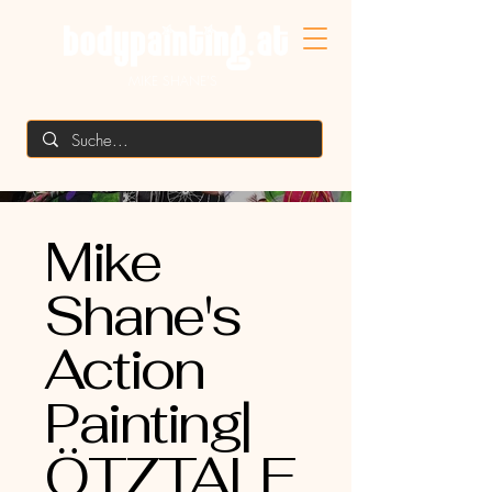
MIKE SHANE'S
Mike
Shane's
Action
Painting|
ÖTZTALE