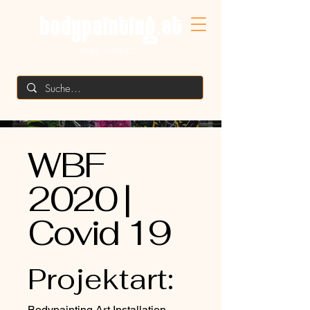
MIKE SHANE'S
WBF
2020 |
Covid 19
Projektart:
Bodypainting Art Installation