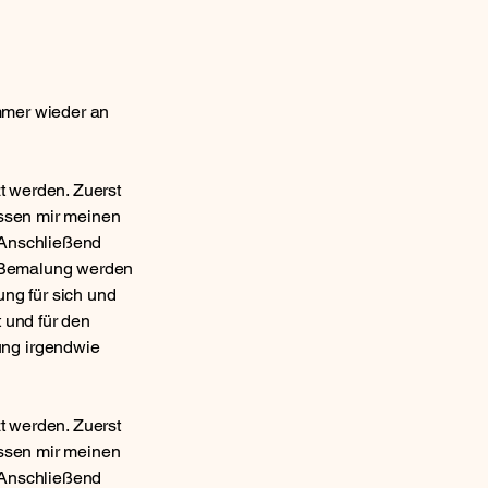
mmer wieder an
t werden. Zuerst
assen mir meinen
 Anschließend
n Bemalung werden
ung für sich und
 und für den
ng irgendwie
t werden. Zuerst
assen mir meinen
 Anschließend