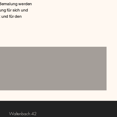
n Bemalung werden
ung für sich und
 und für den
Waltenbach 42