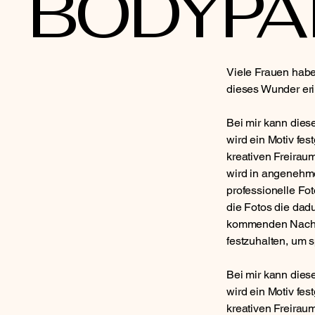
BODYPA
Viele Frauen habe
dieses Wunder eri
Bei mir kann dies
wird ein Motiv fe
kreativen Freirau
wird in angenehm
professionelle Fo
die Fotos die dadu
kommenden Nachw
festzuhalten, um 
Bei mir kann dies
wird ein Motiv fe
kreativen Freirau