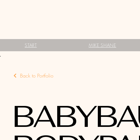
START
MIKE SHANE
Back to Portfolio
BABYBA