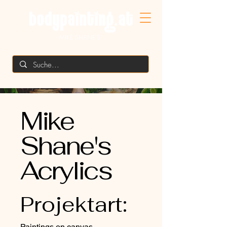
MIKE SHANE'S
Mike
Shane's
Acrylics
Projektart:
Paintings on canvas