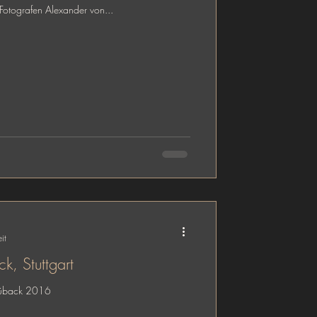
Fotografen Alexander von...
it
k, Stuttgart
 Süback 2016