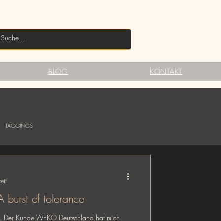
BLOG
KONTAKT
TAGGINGS
eit
burst of tolerance
en. Der Kunde WEKO Deutschland hat mich