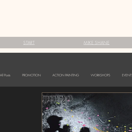
START
MIKE SHANE
All Posts
PROMOTION
ACTION PAINTING
WORKSHOPS
EVENT
FESTIVALS
Babybauch Bodypainting
LOGO BODYPAINTING