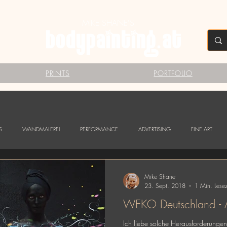
MIKE SHANE'S
PRINTS
PORTFOLIO
S
WANDMALEREI
PERFORMANCE
ADVERTISING
FINE ART
Mike Shane
23. Sept. 2018
1 Min. Lesez
WEKO Deutschland - A 
Ich liebe solche Herausforderung