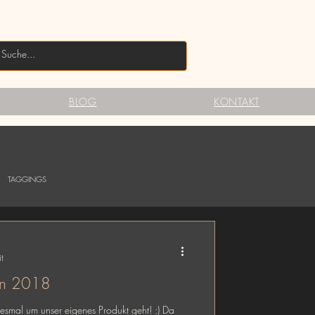
BLOG
KONTAKT
TAGGINGS
t
on 2018
iesmal um unser eigenes Produkt geht! :) Da