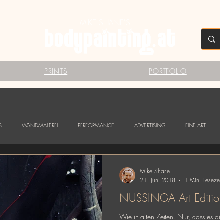
MIKE SHANE'S
PRINTS
PORTFOLIO
S
WANDMALEREI
PERFORMANCE
ADVERTISING
FINE ART
Mike Shane
21. Juni 2018
1 Min. Lesezei
NUSSINGA Art Editi
Wie in alten Zeiten. Nur, dass es d