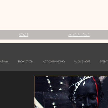
START
MIKE SHANE
All Posts
PROMOTION
ACTION PAINTING
WORKSHOPS
EVENT
FESTIVALS
Babybauch Bodypainting
LOGO BODYPAINTING