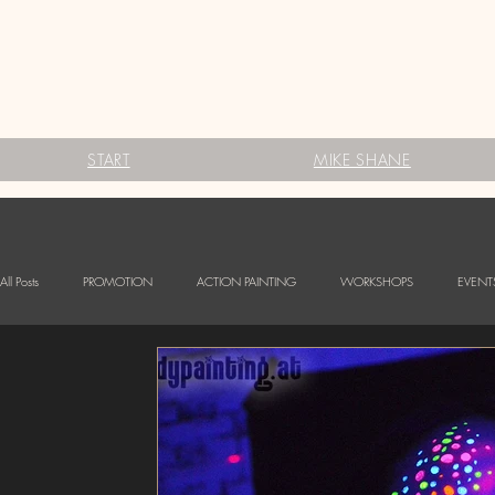
START
MIKE SHANE
All Posts
PROMOTION
ACTION PAINTING
WORKSHOPS
EVENT
FESTIVALS
Babybauch Bodypainting
LOGO BODYPAINTING