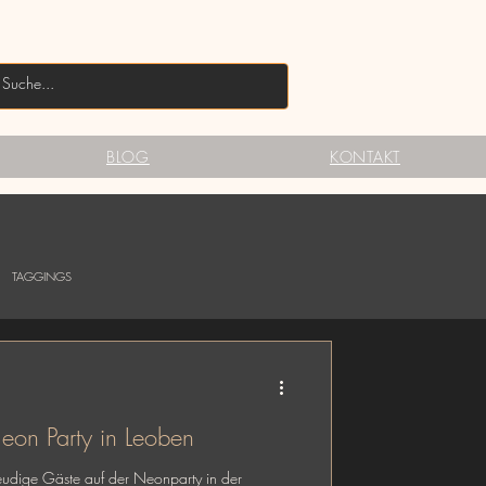
BLOG
KONTAKT
TAGGINGS
eon Party in Leoben
eudige Gäste auf der Neonparty in der