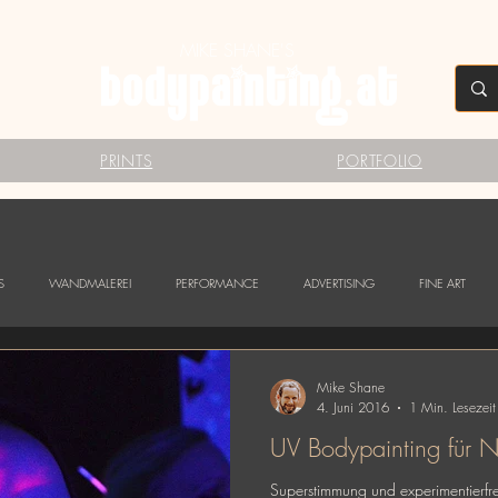
MIKE SHANE'S
PRINTS
PORTFOLIO
S
WANDMALEREI
PERFORMANCE
ADVERTISING
FINE ART
Mike Shane
4. Juni 2016
1 Min. Lesezeit
UV Bodypainting für N
Superstimmung und experimentierfr