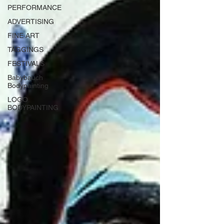
PERFORMANCE
ADVERTISING
FINE ART
TAGGINGS
FESTIVALS
Babybauch
Bodypainting
LOGO
BODYPAINTING