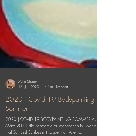
Mike Shane
16. Juli 2020
4 Min. Lesezeit
2020 | Covid 19 Bodypainting
Sommer
2020 | COVID 19 BODYPAINTING SOMMER Als im