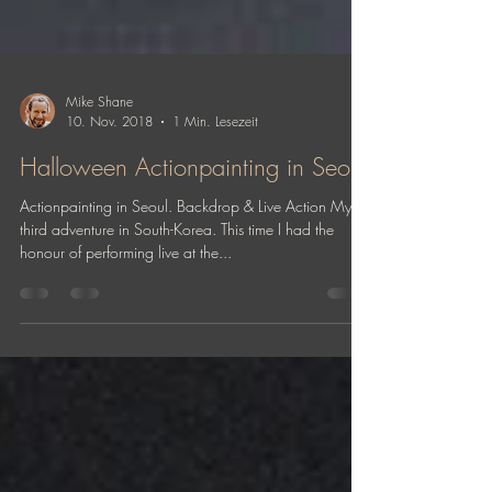
Mike Shane
10. Nov. 2018
1 Min. Lesezeit
Halloween Actionpainting in Seoul
Actionpainting in Seoul. Backdrop & Live Action My
third adventure in South-Korea. This time I had the
honour of performing live at the...