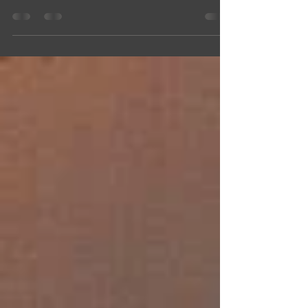
März 2020 die Pandemie ausgebrochen ist, war erst
mal Schluss! Schluss mit so ziemlich Allem....