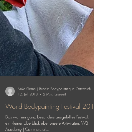
Mike Shane | Rubrik: Bodypainting in Österreich
12. Juli 2018
2 Min. Lesezeit
World Bodypainting Festival 2018
Das war ein ganz besonders ausgefülltes Festival. Hier
ein kleiner Überblick über unsere Aktivitäten. WB