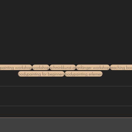
painting workshop
workshop
schminkkunst.at
anfänger workshop
teaching bo
bodypainting for beginners
bodypainting erlernen