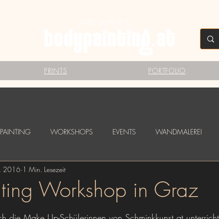
MIKE SHANE'S
PRINTS
PORTFOLIO
PAINTING
WORKSHOPS
EVENTS
WANDMALEREI
b. 2016
1 Min. Lesezeit
TAGGINGS
FESTIVALS
Babybauch Bodypainting
LOGO B
ting Workshop in Graz
en bewertet.
ch die Make Up-Schülerinnen von Schminkkunst.at unterrich