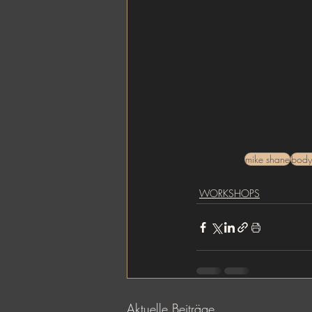
mike shane
body
WORKSHOPS
Aktuelle Beiträge