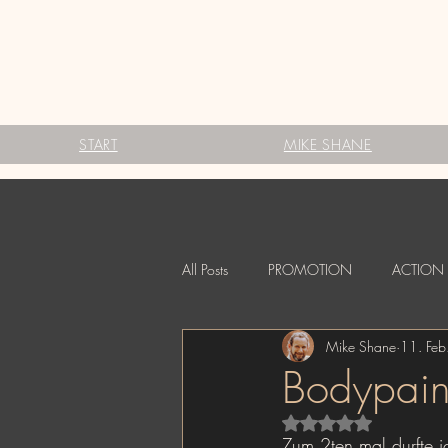
START
MIKE SHANE
All Posts
PROMOTION
ACTION 
Mike Shane
11. Fe
ADVERTISING
FINE ART
Bodypain
Mit NaN von 5 Stern
Zum 2ten mal durfte i