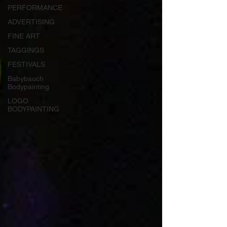
PERFORMANCE
ADVERTISING
FINE ART
TAGGINGS
FESTIVALS
Babybauch
Bodypainting
LOGO
BODYPAINTING