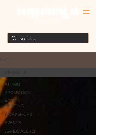
MIKE SHANE'S
BLOG
All Posts
All Posts
PROMOTION
ACTION
PAINTING
WORKSHOPS
EVENTS
WANDMALEREI