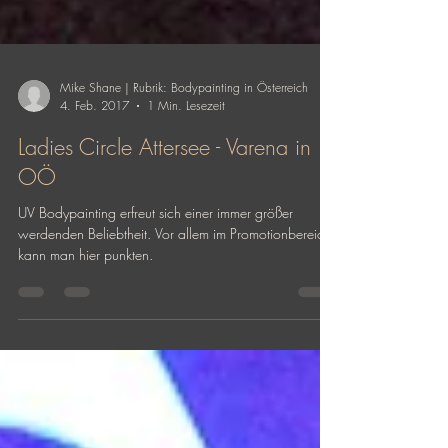
Mike Shane | Rubrik: Bodypainting in Österreich
4. Feb. 2017
1 Min. Lesezeit
Ladies Circle Attersee - Varena in
OÖ
UV Bodypainting erfreut sich einer immer größer
werdenden Beliebtheit. Vor allem im Promotionbereich
kann man hier punkten.