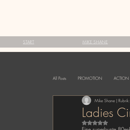
START
MIKE SHANE
All Posts
PROMOTION
ACTION 
Mike Shane | Rubrik:
ADVERTISING
FINE ART
Ladies Ci
Mit NaN von 5 Stern
Eine superbunte 80er-