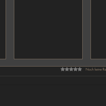
Mit 0 von 5 Sternen bewe
Noch keine Ra
Bodypainting für Bold Arts
Layou