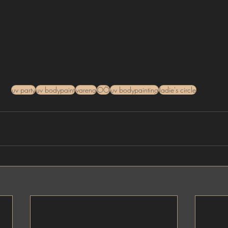
uv party
uv bodypaint
varena
OÖ
uv bodypainting
ladie's circle