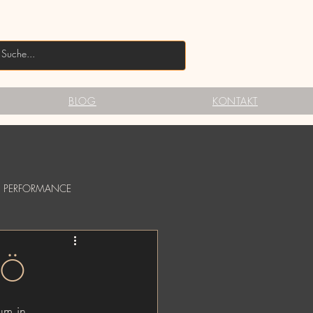
BLOG
KONTAKT
PERFORMANCE
ODYPAINTING
 OÖ
um in 