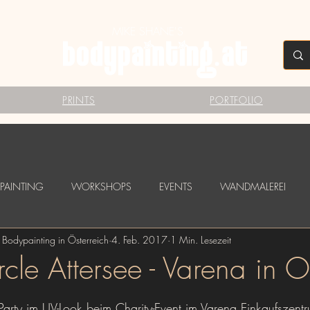
MIKE SHANE'S
PRINTS
PORTFOLIO
PAINTING
WORKSHOPS
EVENTS
WANDMALEREI
 Bodypainting in Österreich
4. Feb. 2017
1 Min. Lesezeit
TAGGINGS
FESTIVALS
Babybauch Bodypainting
LOGO B
rcle Attersee - Varena in
en bewertet.
Party im UV-Look beim Charity-Event im Varena Einkaufszentr