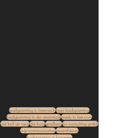
bodypainting in österreich
logo bodypainting
bodypainting in der steiermark
ready to bet.com
red bull air race
die burg
spielberg
kiu consulting gmbh
wip communication
pesentheiner
bodypainting in kammern